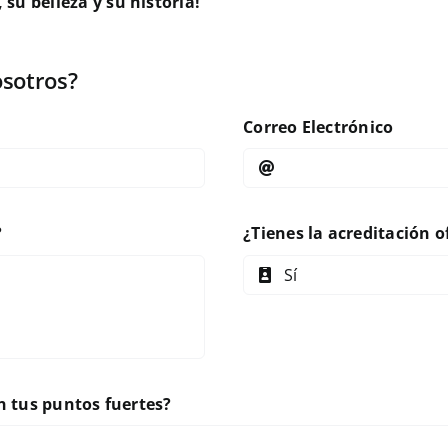
 su belleza y su historia!
osotros?
Correo Electrónico
?
¿Tienes la acreditación of
n tus puntos fuertes?